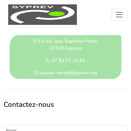
Panneau de gestion des cookies
13 rue Jean Baptiste Perrin
33320 Eysines
07 82 77 25 82
syprev-onmp@syprev.org
Contactez-nous